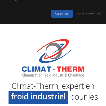
ou
en savoir plus.
Facebook
climatisation
chauffage
Climat-Therm, expert en
froid industriel
pour les