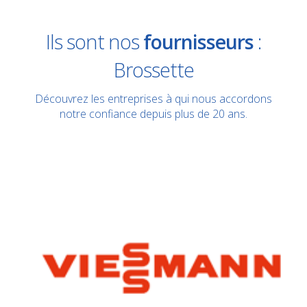
Mitsubishi
Ils sont nos
fournisseurs
:
Brossette
De Dietrich
Découvrez les entreprises à qui nous accordons
notre confiance depuis plus de 20 ans.
Viessmann
Mequisa
Cofriset
Pecomark
Clim +
Carrier
Cillit